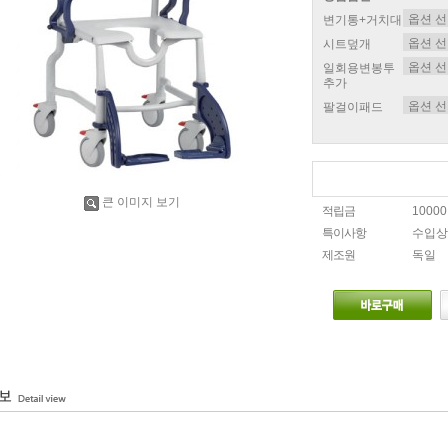
변기통+거치대
시트덮개
일회용변봉투
추가
팔걸이패드
큰 이미지 보기
적립금
1000
특이사항
수입상
제조원
독일