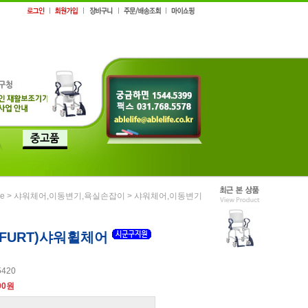
>
>
e
샤워체어,이동변기,욕실손잡이
샤워체어,이동변기
FURT)샤워휠체어
5420
00원