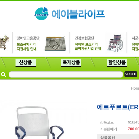
Hom
에르푸르트(ER
상품코드
rc334
기본판매가
700,0
상품옵션