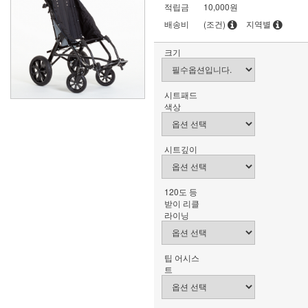
적립금
10,000원
배송비
(조건)
지역별
크기
시트패드
색상
시트깊이
120도 등
받이 리클
라이닝
팁 어시스
트