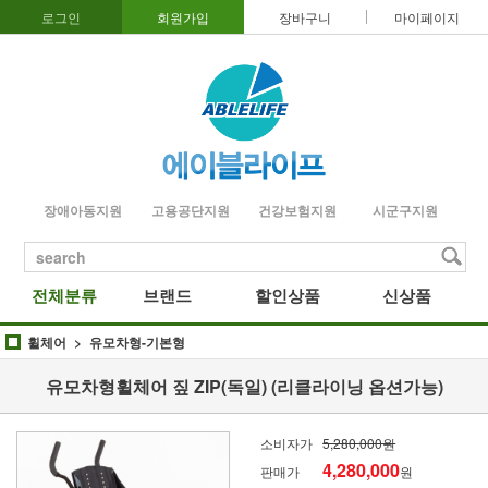
로그인
회원가입
장바구니
마이페이지
장애아동지원
고용공단지원
건강보험지원
시군구지원
search
전체분류
브랜드
할인상품
신상품
휠체어
유모차형-기본형
유모차형휠체어 짚 ZIP(독일) (리클라이닝 옵션가능)
소비자가
5,280,000원
4,280,000
판매가
원