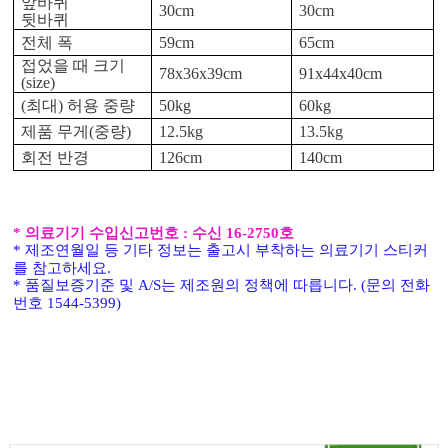
앞바퀴
30cm
30cm
뒷바퀴
전체 폭
59cm
65cm
접었을 때 크기
78x36x39cm
91x44x40cm
(size)
(
최대
)
허용 중량
50kg
60kg
제품 무게
(
중량
)
12.5kg
13.5kg
회전 반경
126cm
140cm
* 의료기기 수입신고번호 : 수신 16-2750호
*
제조연월일 등 기타 정보는 출고시 부착하는 의료기기 스티커
를 참고하세요
.
*
품질보증기준 및
A/S
는 제조원의 정책에 따릅니다
. (
문의 전화
번호
1544-5399)