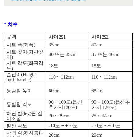
* 치수
규격
사이즈
1
사이즈
2
시트 폭
(
좌폭
)
35cm
40cm
시트 깊이
(
좌판깊
30
또는
35cm
35
또는
40cm
이
)
시트 각도
(
좌판각
18
도
18
도
도
)
손잡이
(Height
110 ~ 112cm
110 ~ 112cm
push handle)
등받침 높이
60cm
68cm
90 ~ 100
도(옵션
90 ~ 100
도(옵션추
등받침 각도
추가시120도)
가시 120도)
하단 발
(leg)
판 길
20 ~ 39cm
25 ~ 44cm
이조절
발판 각도
-10
도
~ +10
도
-10
도
~ +10
도
바퀴 직경
(
지름
) -
20cm
20cm