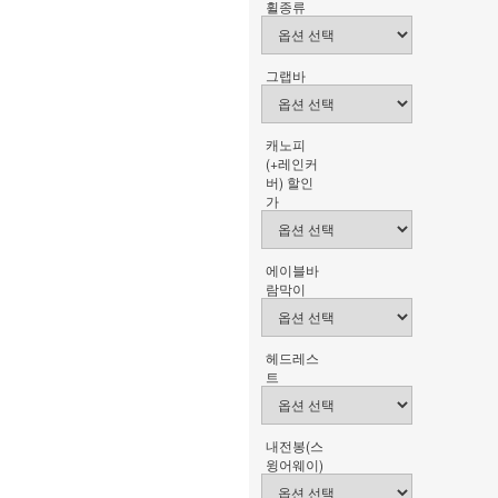
휠종류
그랩바
캐노피
(+레인커
버) 할인
가
에이블바
람막이
헤드레스
트
내전봉(스
윙어웨이)