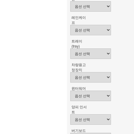
레인케이
프
트레이
(tray)
차량용고
정장치
윈터워머
양피 인서
트
버기보드