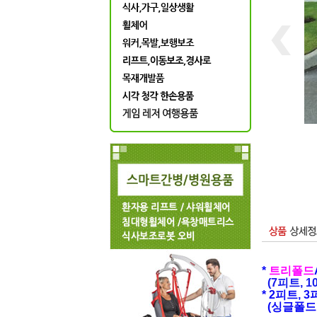
*
트리폴드
(
7피트, 
* 2피트, 
(싱글폴드