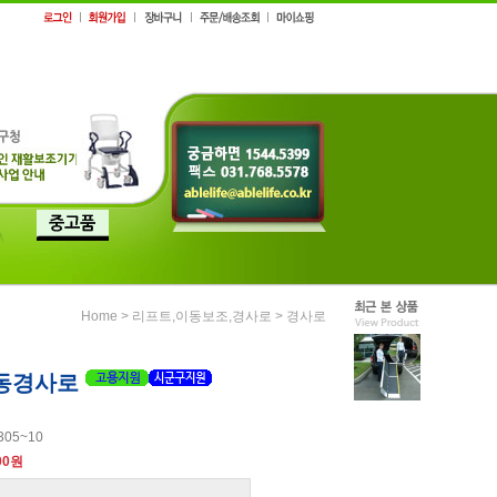
>
>
Home
리프트,이동보조,경사로
경사로
동경사로
305~10
00원