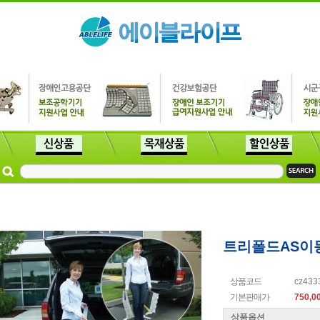
트리폴드AS이
상품코드
cz433
기본판매가
750,0
상품옵션