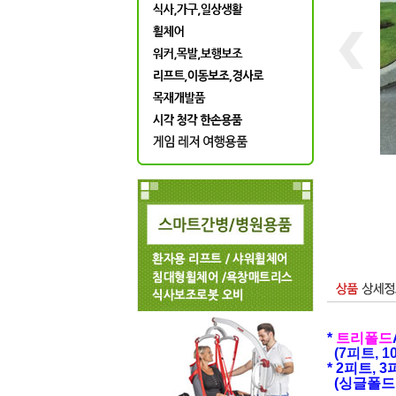
*
트리폴드
(
7피트, 
* 2피트, 
(싱글폴드