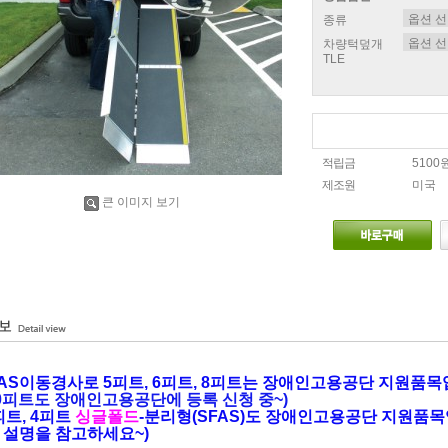
종류
차량턱덮개
TLE
적립금
5100
제조원
미국
큰 이미지 보기
AS이동경사로 5
피트, 6피트, 8피트
는 장애인고용공단 지원품목
10피트도 장애인고용공단에 등록 신청 중~)
3피트, 4피트
싱글폴드
-분리형(SFAS)도
장애인고용공단 지원품목
 설명을 참고하세요~)