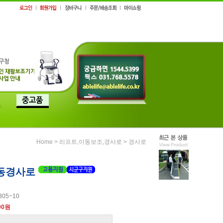
>
>
Home
리프트,이동보조,경사로
경사로
동경사로
305~10
00원