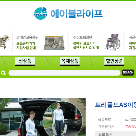
트리폴드AS이
상품코드
cz433
기본판매가
750,0
상품옵션