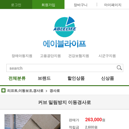
로그인
회원가입
장바구니
마이페이지
장애아동지원
고용공단지원
건강보험지원
시군구지원
search
전체분류
브랜드
할인상품
신상품
리프트,이동보조,경사로
경사로
커브 밀림방지 이동경사로
263,000
판매가
원
적립금
2,600원