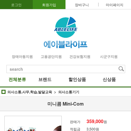
로그인
회원가입
장바구니
마이페이지
장애아동지원
고용공단지원
건강보험지원
시군구지원
search
전체분류
브랜드
할인상품
신상품
의사소통,사무,학습,발달교육
의사소통기기
미니콤 Mini-Com
359,000
판매가
원
적립금
3,500원