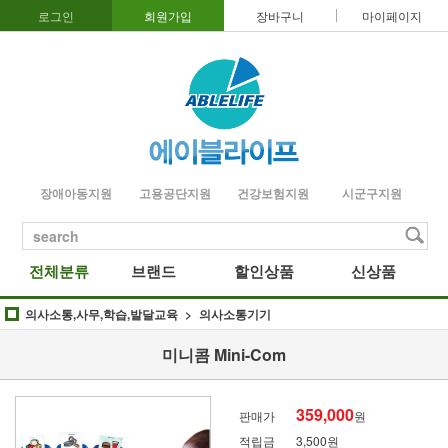
로그인
회원가입
장바구니
마이페이지
장애아동지원
고용공단지원
건강보험지원
시군구지원
search
전체분류
브랜드
할인상품
신상품
의사소통,사무,학습,발달교육
의사소통기기
미니콤 Mini-Com
359,000
판매가
원
적립금
3,500원