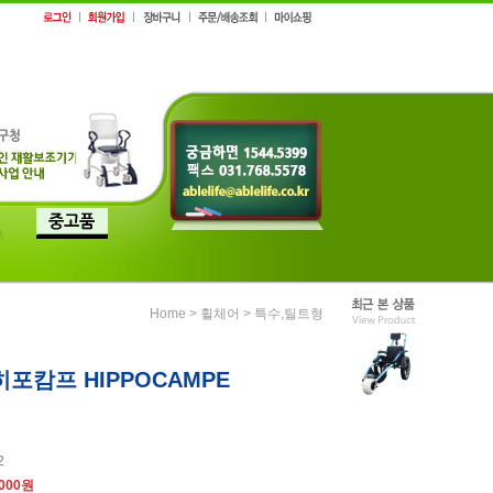
>
>
Home
휠체어
특수,틸트형
포캄프 HIPPOCAMPE
2
,000원