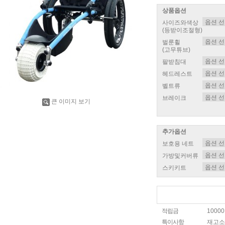
상품옵션
사이즈와색상
(등받이조절형)
벌룬휠
(고무튜브)
팔받침대
헤드레스트
벨트류
브레이크
큰 이미지 보기
추가옵션
보호용 네트
가방및커버류
스키키트
적립금
1000
특이사항
재고소