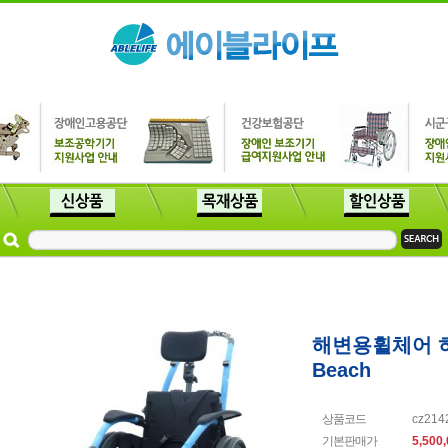
해변용휠체어 히
Beach
상품코드
cz214
기본판매가
5,500