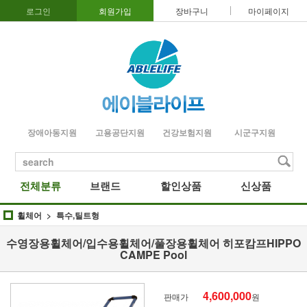
로그인
회원가입
장바구니
마이페이지
장애아동지원
고용공단지원
건강보험지원
시군구지원
search
전체분류
브랜드
할인상품
신상품
휠체어
특수,틸트형
수영장용휠체어/입수용휠체어/풀장용휠체어 히포캄프HIPPO
CAMPE Pool
4,600,000
판매가
원