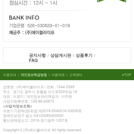
공지사항
상담게시판
상품후기
/
/
/
FAQ
이용안내
|
|
이용약관
|
고객센터
TOP
개인정보취급방침
상호명 : (주)에이블라이프 / 전화 : 1544-5399
주소 : 경기도 광주시 초월읍 산수로532번길 16
대표 : 이경미 / 개인정보관리책임자 : 이주한
사업자등록번호 : 129-86-83873
<사업자정보조회>
의료기기판매(임대)업 제2019-5540016-00039호
장애인보장구 업소 D4100085400000
통신판매업신고 : 2019-경기광주-1257호
Copyright © (주)에이블라이프 All rights reserved.