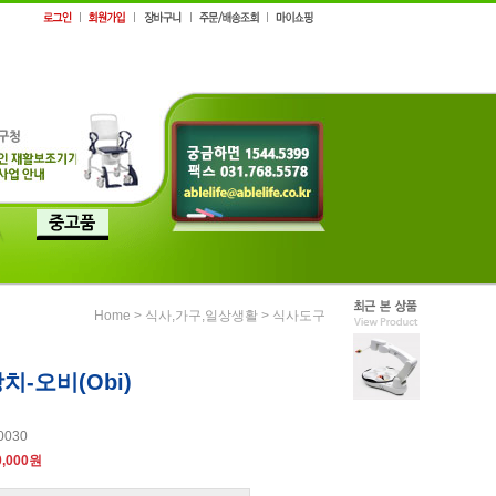
>
>
Home
식사,가구,일상생활
식사도구
-오비(Obi)
0030
0,000원