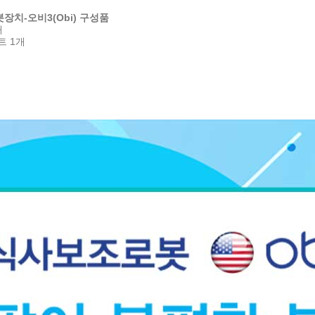
치-오비3(Obi) 구성품
개
트 1개