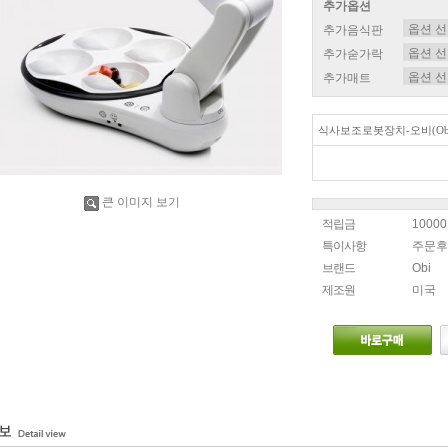
추가옵션
추가음식판
추가숟가락
추가매트
식사보조로봇장치-오비(Obi
큰 이미지 보기
적립금
1000
특이사항
주문후
브랜드
Obi
제조원
미국