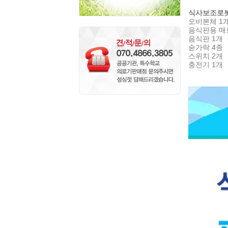
식사보조로봇장
오비본체 1
음식판용 매
음식판 1개
숟가락 4종
스위치 2개
충전기 1개