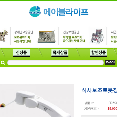
식사보조로봇장치
상품코드
IFD50
기본판매가
15,00