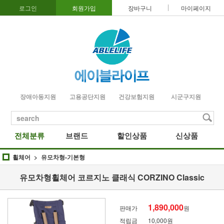
로그인
회원가입
장바구니
마이페이지
장애아동지원
고용공단지원
건강보험지원
시군구지원
search
전체분류
브랜드
할인상품
신상품
휠체어
유모차형-기본형
유모차형휠체어 코르지노 클래식 CORZINO Classic
1,890,000
판매가
원
적립금
10,000원