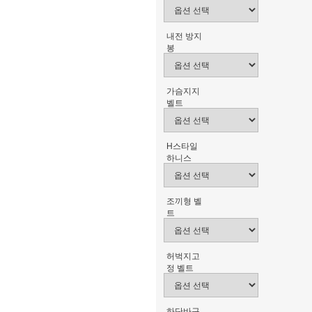
내전 방지
봉
가슴지지
벨트
H스타일
하니스
조끼형 벨
트
허벅지고
정 벨트
하단바구