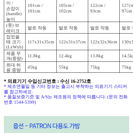
이
/
101cm /
105cm /
122cm /
127cm
손잡이
101cm
102cm
93cm
97cm
(handle)
높이
풋
브
(
)
발로 작동
발로 작동
발로 작동
발로
레이크
접었을
때 크기
117x31x35cm
122x31x37cm
122x32x36cm
130x
(LxWxh)
제품 무
11.8kg
12.4kg
13.8kg
14.5k
게
중량
(
)
최대 허
45kg
55kg
75kg
75kg
용 중량
* 의료기기 수입신고번호 : 수신 16-2752호
*
제조연월일 등 기타 정보는 출고시 부착하는 의료기기 스티커
를 참고하세요
.
*
품질보증기준 및
A/S
는 제조원의 정책에 따릅니다
. (
문의 전화
번호
1544-5399)