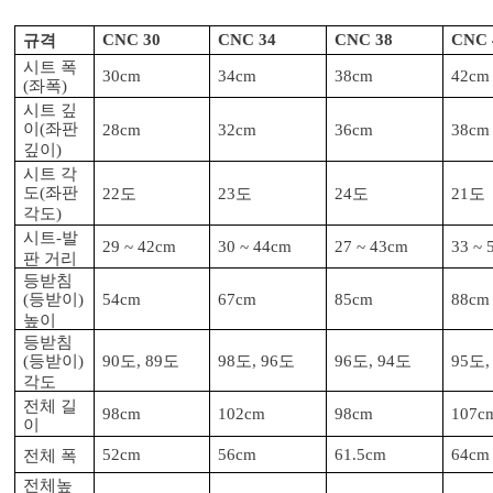
규격
CNC 30
CNC 34
CNC 38
CNC 
시트 폭
30cm
34cm
38cm
42cm
좌폭
(
)
시트 깊
이
좌판
(
28cm
32cm
36cm
38cm
깊이
)
시트 각
도
좌판
도
도
도
도
(
22
23
24
21
각도
)
시트
발
-
29 ~ 42cm
30 ~ 44cm
27 ~ 43cm
33 ~ 
판 거리
등받침
등받이
(
)
54cm
67cm
85cm
88cm
높이
등받침
등받이
도
도
도
도
도
도
도
(
)
90
, 89
98
, 96
96
, 94
95
,
각도
전체 길
98cm
102cm
98cm
107c
이
전체 폭
52cm
56cm
61.5cm
64cm
전체높