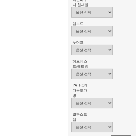
니-천재질
랩보드
풋머프
헤드레스
트/헤드윙
PATRON
다용도가
방
발판스트
랩