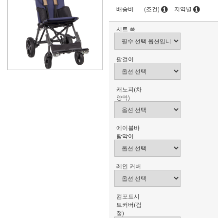
배송비
(조건)
지역별
시트 폭
팔걸이
캐노피(차
양막)
에이블바
람막이
레인 커버
컴포트시
트커버(검
정)