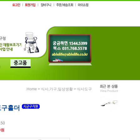
>
>
Home
식사,가구,일상생활
식사도구
도구홀더
150
0
원