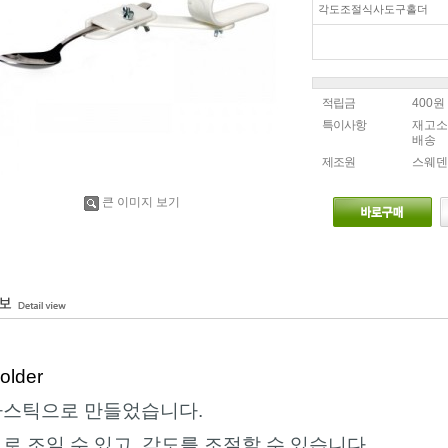
각도조절식사도구홀더
적립금
400원
특이사항
재고소
배송
제조원
스웨덴
큰 이미지 보기
older
라스틱으로
만들었습니다
.
트로
조일
수
있고,
각도를
조절할
수
있습니다
.