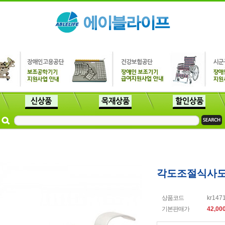
각도조절식사
상품코드
kr147
기본판매가
42,00