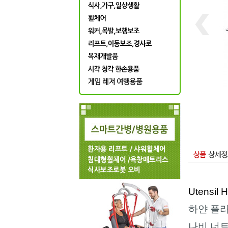
Utensil H
하얀
플
나비
너