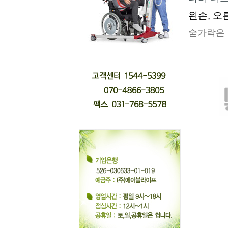
왼손
,
오
숟가락은