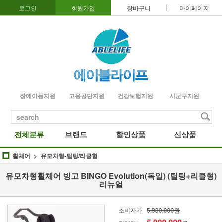
로그인
회원가입
장바구니
마이페이지
장애아동지원
고용공단지원
건강보험지원
시군구지원
search
전체분류
브랜드
할인상품
신상품
휠체어
유모차형-틸팅/리클형
유모차형휠체어 빙고 BINGO Evolution(독일) (틸팅+리클형)
리뉴얼
소비자가
5,930,000원