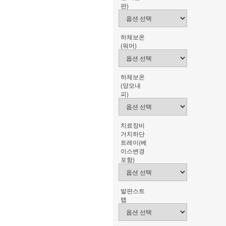
판)
하체보온
(워머)
하체보온
(양모내
피)
치료장비
거치하단
트레이(베
이스변경
포함)
발판스트
랩