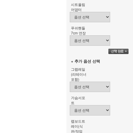
시트올림
어댑터
푸쉬핸들
7cm 연장
+ 추가 옵션 선택
그랩레일
(리테이너
포함)
가슴서포
트
랩보드트
레이(식
판/작업