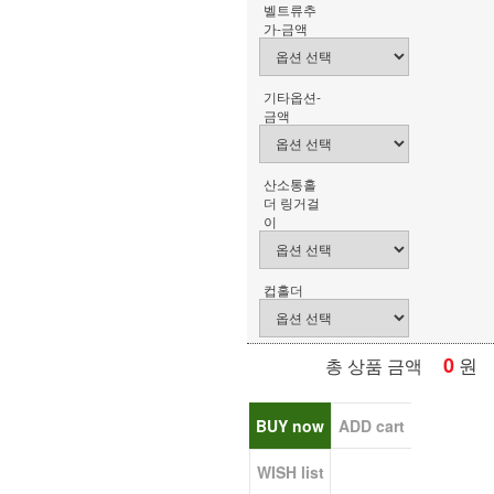
벨트류추
가-금액
기타옵션-
금액
산소통홀
더 링거걸
이
컵홀더
0
원
총 상품 금액
BUY now
ADD cart
WISH list