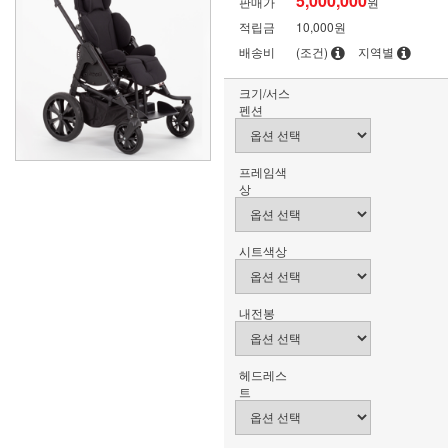
5,000,000
판매가
원
적립금
10,000원
배송비
(조건)
지역별
크기/서스
펜션
프레임색
상
시트색상
내전봉
헤드레스
트