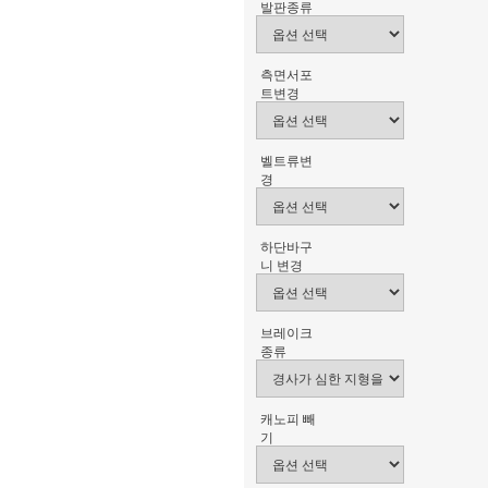
발판종류
측면서포
트변경
벨트류변
경
하단바구
니 변경
브레이크
종류
캐노피 빼
기