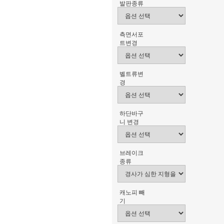
발판종류
측면서포
트변경
벨트류변
경
하단바구
니 변경
브레이크
종류
캐노피 빼
기