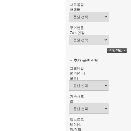
시트올림
어댑터
푸쉬핸들
7cm 연장
+ 추가 옵션 선택
그랩레일
(리테이너
포함)
가슴서포
트
랩보드트
레이(식
판/작업