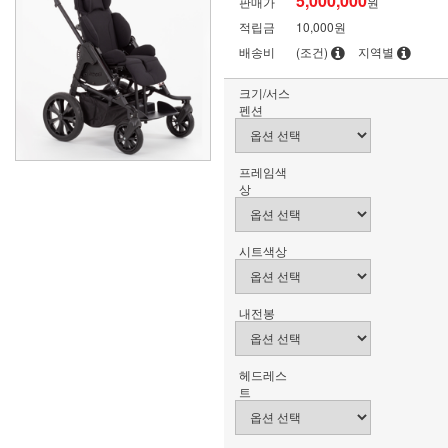
5,000,000
판매가
원
적립금
10,000원
배송비
(조건)
지역별
크기/서스
펜션
프레임색
상
시트색상
내전봉
헤드레스
트