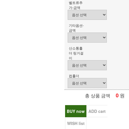
벨트류추
가-금액
기타옵션-
금액
산소통홀
더 링거걸
이
컵홀더
0
원
총 상품 금액
BUY now
ADD cart
WISH list