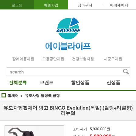
로그인
회원가입
장바구니
마이페이지
장애아동지원
고용공단지원
건강보험지원
시군구지원
search
전체분류
브랜드
할인상품
신상품
휠체어
유모차형-틸팅/리클형
유모차형휠체어 빙고 BINGO Evolution(독일) (틸팅+리클형)
리뉴얼
소비자가
5,930,000원