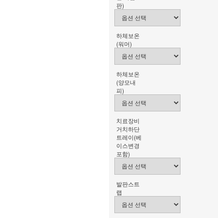
판)
하체보온
(워머)
하체보온
(양모내
피)
치료장비
거치하단
트레이(베
이스변경
포함)
발판스트
랩