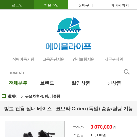
로그인
회원가입
장바구니
마이페이지
장애아동지원
고용공단지원
건강보험지원
시군구지원
search
전체분류
브랜드
할인상품
신상품
휠체어
유모차형-틸팅/리클형
빙고 전용 실내 베이스 - 코브라 Cobra (독일) 승강/틸팅 기능
3,070,000
판매가
원
적립금
10,000원