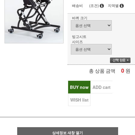
배송비
(조건)
지역별
바퀴 크기
빙고시트
사이즈
0
원
총 상품 금액
BUY now
ADD cart
WISH list
상세정보 새창 열기