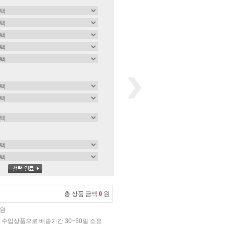
총 상품 금액
0
원
0원
 수입상품으로 배송기간 30~50일 소요