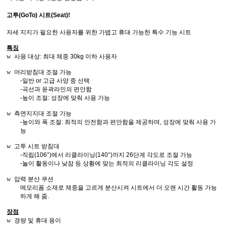
고투(GoTo) 시트(Seat)!
자세 지지가 필요한 사용자를 위한 가볍고 휴대 가능한 특수 기능 시트
특징
w
사용 대상
:
최대 체중
30kg 이하 사용자
w
머리받침대 조절 가능
-
일반
or
고급 사양 중 선택
-
곡선과 윤곽라인의 편안함
-
높이 조절
:
성장에 맞춰 사용 가능
w
측면지지대 조절 가능
-
높이와 폭 조절
:
최적의 안전함과 편안함을 제공하며
,
성장에 맞춰 사용 가
능
w
고투 시트 받침대
-
직립
(106°)
에서 리클라이닝
(140°)
까지
26
단계 각도로 조절 가능
-
놀이 활동이나 낮잠 등 상황에 맞는 최적의 리클라이닝 각도 설정
w
압력 분산 쿠션
메모리폼 소재로 체중을 고르게 분산시켜 시트에서 더 오랜 시간 활동 가능
하게 해 줌.
장점
w
경량 및 휴대 용이