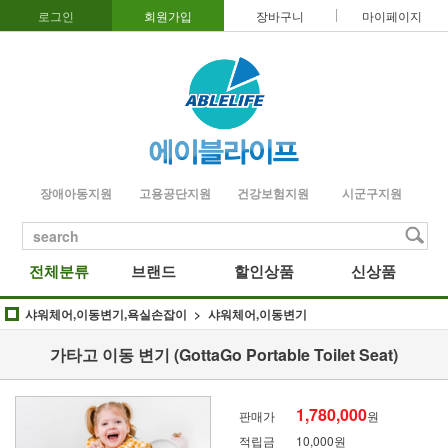
로그인
회원가입
장바구니
마이페이지
장애아동지원
고용공단지원
건강보험지원
시군구지원
search
전체분류
브랜드
할인상품
신상품
샤워체어,이동변기,욕실손잡이
샤워체어,이동변기
가타고 이동 변기 (GottaGo Portable Toilet Seat)
1,780,000
판매가
원
적립금
10,000원