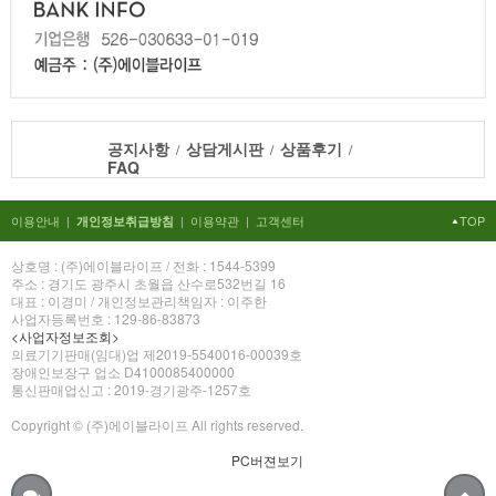
공지사항
상담게시판
상품후기
/
/
/
FAQ
이용안내
|
|
이용약관
|
고객센터
TOP
개인정보취급방침
상호명 : (주)에이블라이프 / 전화 : 1544-5399
주소 : 경기도 광주시 초월읍 산수로532번길 16
대표 : 이경미 / 개인정보관리책임자 : 이주한
사업자등록번호 : 129-86-83873
<사업자정보조회>
의료기기판매(임대)업 제2019-5540016-00039호
장애인보장구 업소 D4100085400000
통신판매업신고 : 2019-경기광주-1257호
Copyright © (주)에이블라이프 All rights reserved.
PC버젼보기