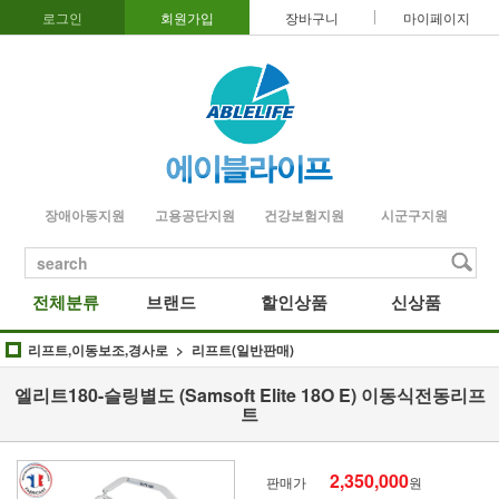
로그인
회원가입
장바구니
마이페이지
장애아동지원
고용공단지원
건강보험지원
시군구지원
search
전체분류
브랜드
할인상품
신상품
리프트,이동보조,경사로
리프트(일반판매)
엘리트180-슬링별도 (Samsoft Elite 18O E) 이동식전동리프
트
2,350,000
판매가
원