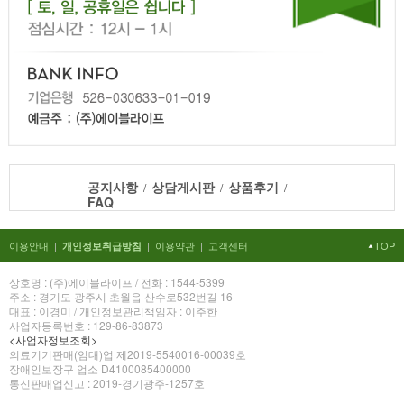
공지사항
상담게시판
상품후기
/
/
/
FAQ
이용안내
|
|
이용약관
|
고객센터
TOP
개인정보취급방침
상호명 : (주)에이블라이프 / 전화 : 1544-5399
주소 : 경기도 광주시 초월읍 산수로532번길 16
대표 : 이경미 / 개인정보관리책임자 : 이주한
사업자등록번호 : 129-86-83873
<사업자정보조회>
의료기기판매(임대)업 제2019-5540016-00039호
장애인보장구 업소 D4100085400000
통신판매업신고 : 2019-경기광주-1257호