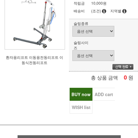
적립금
10,000원
배송비
(조건)
지역별
슬링종류
슬링사이
즈
환자용리프트 이동용전동리프트 이
동식전동리프트
0
원
총 상품 금액
BUY now
ADD cart
WISH list