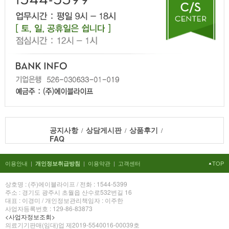
공지사항
상담게시판
상품후기
/
/
/
FAQ
이용안내
|
|
이용약관
|
고객센터
TOP
개인정보취급방침
상호명 : (주)에이블라이프 / 전화 : 1544-5399
주소 : 경기도 광주시 초월읍 산수로532번길 16
대표 : 이경미 / 개인정보관리책임자 : 이주한
사업자등록번호 : 129-86-83873
<사업자정보조회>
의료기기판매(임대)업 제2019-5540016-00039호