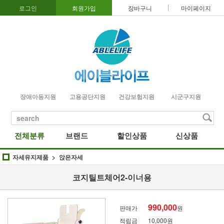
로그인
회원가입
장바구니
마이페이지
장애아동지원
고용공단지원
건강보험지원
시군구지원
search
전체분류
브랜드
할인상품
신상품
자세유지제품
앉은자세
코지틸트체어2-이너용
990,000
판매가
원
적립금
10,000원