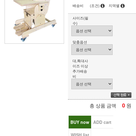
배송비
(조건)
지역별
사이즈(필
수)
맞춤옵션
대,특대사
이즈 이상
추가배송
비
0
원
총 상품 금액
BUY now
ADD cart
WISH list