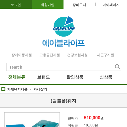
로그인
회원가입
장바구니
마이페이지
장애아동지원
고용공단지원
건강보험지원
시군구지원
search
전체분류
브랜드
할인상품
신상품
자세유지제품
자세잡기
(텀블폼)웨지
510,000
판매가
원
적립금
10,000원