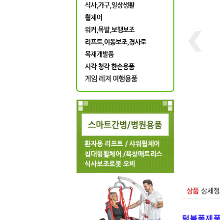
텀블폼제품