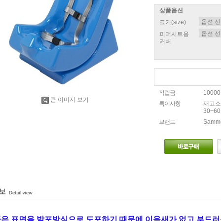
상품옵션
크기(size)
피더시트용
커버
적립금
1000
큰 이미지 보기
특이사항
재고소
30~6
브랜드
Sammo
은 표면을 발포방식으로 도포하기 때문에 이음새가 없고 부드러