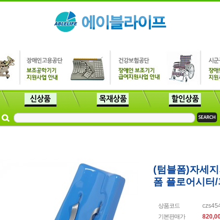
(텀블폼)자세
폼 플로어시터
상품코드
czs45
기본판매가
820,0