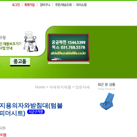
>
>
Home
자세유지제품
앉은자세
지지용의자와받침대(텀블
/피더시트)
42B
00원