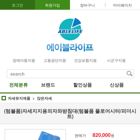
로그인
회원가입
장바구니
마이페이지
장애아동지원
고용공단지원
건강보험지원
시군구지원
search
전체분류
브랜드
할인상품
신상품
자세유지제품
앉은자세
(텀블폼)자세지지용의자와받침대(텀블폼 플로어시터/피더시
트)
820,000
판매가
원