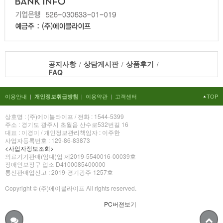
공지사항
상담게시판
상품후기
/
/
/
FAQ
이용안내
|
|
이용약관
|
고객센터
TOP
개인정보취급방침
상호명 : (주)에이블라이프 / 전화 : 1544-5399
주소 : 경기도 광주시 초월읍 산수로532번길 16
대표 : 이경미 / 개인정보관리책임자 : 이주한
사업자등록번호 : 129-86-83873
<사업자정보조회>
의료기기판매(임대)업 제2019-5540016-00039호
장애인보장구 업소 D4100085400000
통신판매업신고 : 2019-경기광주-1257호
Copyright © (주)에이블라이프 All rights reserved.
PC버젼보기