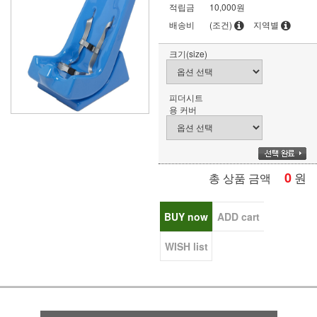
적립금
10,000원
배송비
(조건)
지역별
크기(size)
피더시트
용 커버
0
원
총 상품 금액
BUY now
ADD cart
WISH list