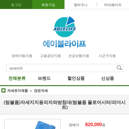
로그인
회원가입
장바구니
마이페이지
장애아동지원
고용공단지원
건강보험지원
시군구지원
search
전체분류
브랜드
할인상품
신상품
자세유지제품
앉은자세
(텀블폼)자세지지용의자와받침대(텀블폼 플로어시터/피더시
트)
820,000
판매가
원