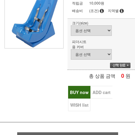
적립금
10,000원
배송비
(조건)
지역별
크기(size)
피더시트
용 커버
0
원
총 상품 금액
BUY now
ADD cart
WISH list