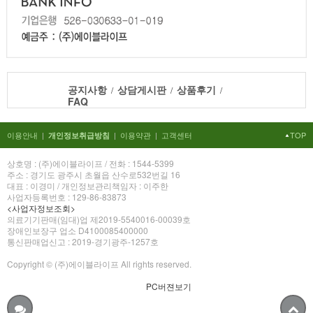
공지사항
상담게시판
상품후기
/
/
/
FAQ
이용안내
|
|
이용약관
|
고객센터
TOP
개인정보취급방침
상호명 : (주)에이블라이프 / 전화 : 1544-5399
주소 : 경기도 광주시 초월읍 산수로532번길 16
대표 : 이경미 / 개인정보관리책임자 : 이주한
사업자등록번호 : 129-86-83873
<사업자정보조회>
의료기기판매(임대)업 제2019-5540016-00039호
장애인보장구 업소 D4100085400000
통신판매업신고 : 2019-경기광주-1257호
Copyright © (주)에이블라이프 All rights reserved.
PC버젼보기