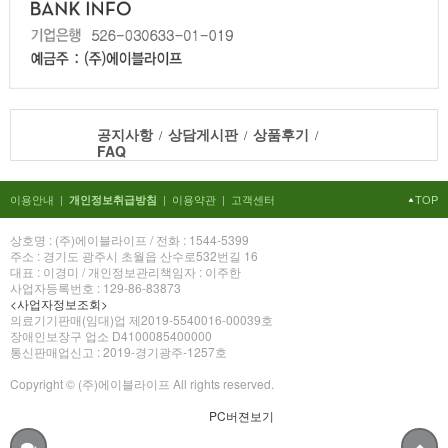
공지사항
상담게시판
상품후기
/
/
/
FAQ
이용안내
|
|
이용약관
|
고객센터
TOP
개인정보취급방침
상호명 : (주)에이블라이프 / 전화 : 1544-5399
주소 : 경기도 광주시 초월읍 산수로532번길 16
대표 : 이경미 / 개인정보관리책임자 : 이주한
사업자등록번호 : 129-86-83873
<사업자정보조회>
의료기기판매(임대)업 제2019-5540016-00039호
장애인보장구 업소 D4100085400000
통신판매업신고 : 2019-경기광주-1257호
Copyright © (주)에이블라이프 All rights reserved.
PC버젼보기