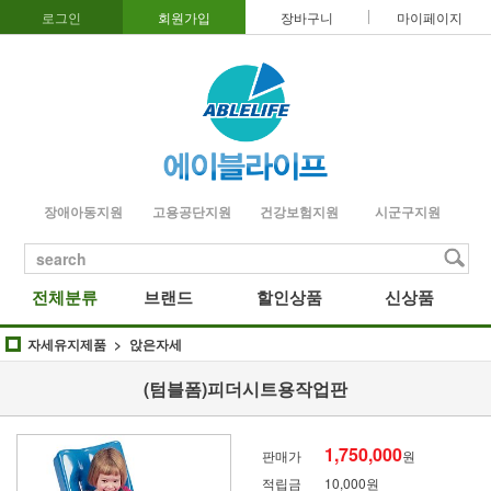
로그인
회원가입
장바구니
마이페이지
장애아동지원
고용공단지원
건강보험지원
시군구지원
search
전체분류
브랜드
할인상품
신상품
자세유지제품
앉은자세
(텀블폼)피더시트용작업판
1,750,000
판매가
원
적립금
10,000원