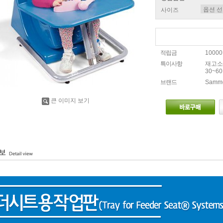
사이즈
적립금
1000
특이사항
재고소
30~6
브랜드
Sammo
큰 이미지 보기