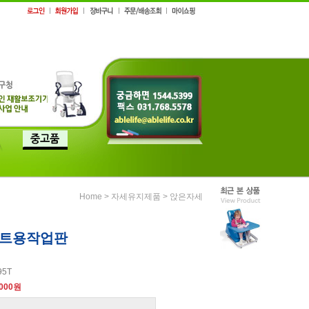
>
>
Home
자세유지제품
앉은자세
시트용작업판
95T
,000원