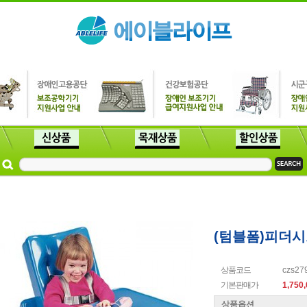
(텀블폼)피더
상품코드
czs27
기본판매가
1,750
상품옵션