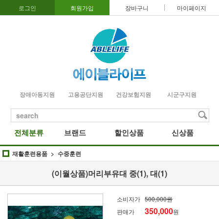
로그인
회원가입
장바구니
마이페이지
장애아동지원
고용공단지원
건강보험지원
시군구지원
search
전체분류
브랜드
할인상품
신상품
재활훈련용품
수중훈련
(이월상품)머리부유대 중(1), 대(1)
소비자가
500,000원
350,000
판매가
원