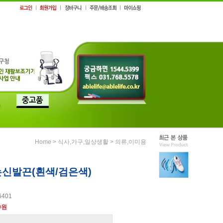
>
>
Home
식사,가구,일상생활
의류,이미용
신발끈(흰색/검은색)
6401
0원