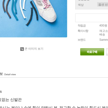
색상
적립금
400원
특이사항
재고소
배송
브랜드
Sammo
큰 이미지 보기
s
요없는 신발끈
하시는 분이나 손에 힘이 약하신 분, 정교한 손 놀림이 힘드신 분