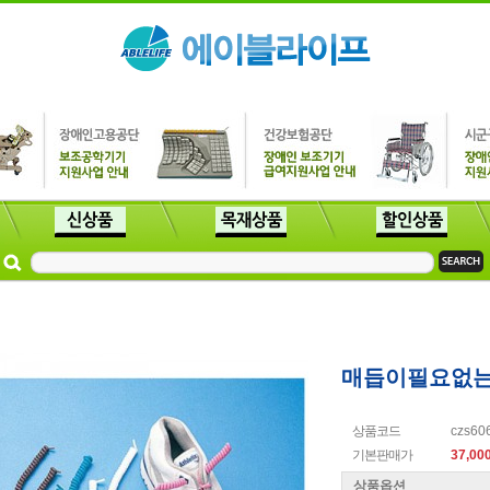
매듭이필요없는
상품코드
czs60
기본판매가
37,00
상품옵션