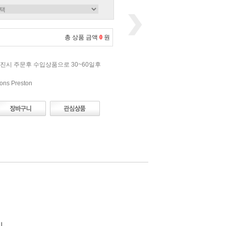
총 상품 금액
0
원
진시 주문후 수입상품으로 30~60일후
ns Preston
이