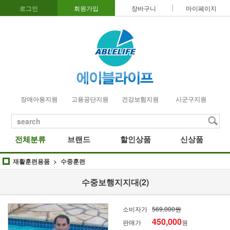
로그인
회원가입
장바구니
마이페이지
장애아동지원
고용공단지원
건강보험지원
시군구지원
search
전체분류
브랜드
할인상품
신상품
재활훈련용품
수중훈련
수중보행지지대(2)
소비자가
569,000원
450,000
판매가
원