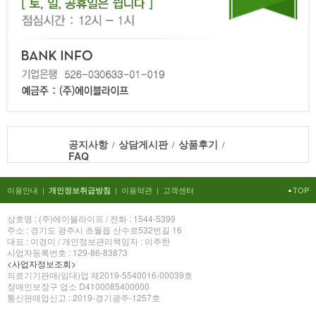
공지사항
상담게시판
상품후기
/
/
/
FAQ
이용안내
|
|
이용약관
|
고객센터
TOP
개인정보취급방침
상호명 : (주)에이블라이프 / 전화 : 1544-5399
주소 : 경기도 광주시 초월읍 산수로532번길 16
대표 : 이경미 / 개인정보관리책임자 : 이주한
사업자등록번호 : 129-86-83873
<사업자정보조회>
의료기기판매(임대)업 제2019-5540016-00039호
장애인보장구 업소 D4100085400000
통신판매업신고 : 2019-경기광주-1257호