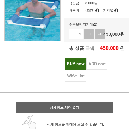
적립금
8,000원
배송비
(조건)
지역별
수중보행지지대(2)
450,000
원
+1
-1
450,000
원
총 상품 금액
BUY now
ADD cart
WISH list
상세정보 새창 열기
상세 정보를 확대해 보실 수 있습니다.