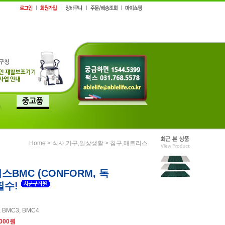
>
>
Home
식사,가구,일상생활
침구,매트리스
BMC (CONFORM, 독
필수!
 BMC3, BMC4
,000원