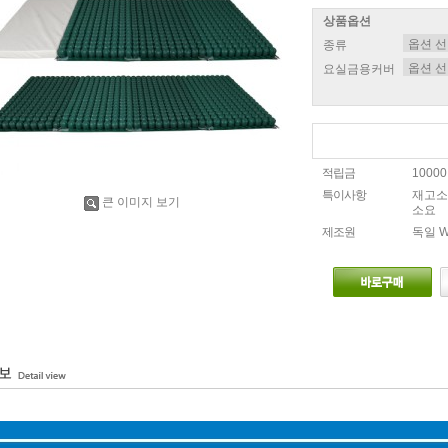
상품옵션
종류
요실금용커버
적립금
1000
특이사항
재고소
큰 이미지 보기
소요
제조원
독일 W