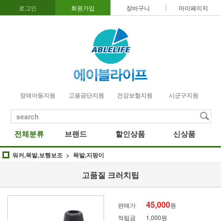
로그인
회원가입
장바구니
마이페이지
장애아동지원
고용공단지원
건강보험지원
시군구지원
search
전체분류
브랜드
할인상품
신상품
워커,목발,보행보조
목발,지팡이
고품질 크러치팁
45,000
판매가
원
적립금
1,000원