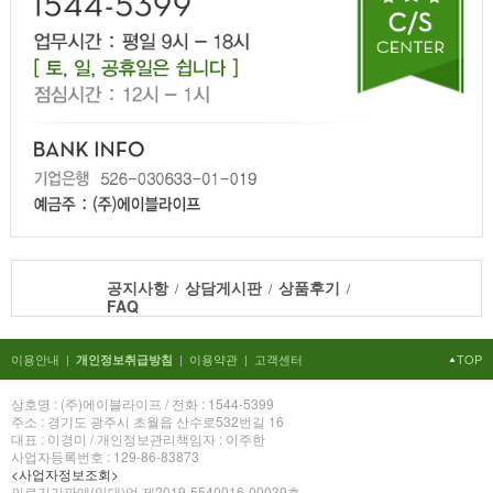
공지사항
상담게시판
상품후기
/
/
/
FAQ
이용안내
|
|
이용약관
|
고객센터
TOP
개인정보취급방침
상호명 : (주)에이블라이프 / 전화 : 1544-5399
주소 : 경기도 광주시 초월읍 산수로532번길 16
대표 : 이경미 / 개인정보관리책임자 : 이주한
사업자등록번호 : 129-86-83873
<사업자정보조회>
의료기기판매(임대)업 제2019-5540016-00039호