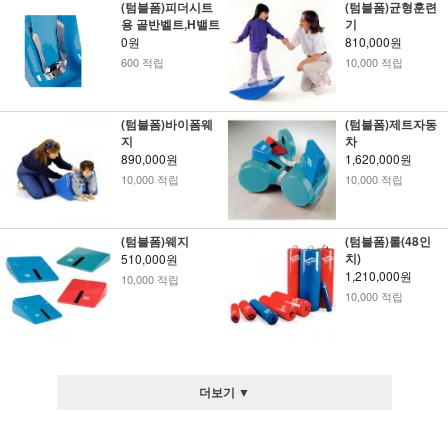
(텀블폼)피더시트
(텀블폼)균형훈련
용 골반벨트,H밸트
기
0원
810,000원
600 적립
10,000 적립
(텀블폼)바이폼웨
(텀블폼)제트자동
지
차
890,000원
1,620,000원
10,000 적립
10,000 적립
(텀블폼)웨지
(텀블폼)롤(48인
치)
510,000원
1,210,000원
10,000 적립
10,000 적립
더보기 ▼