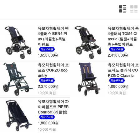
유모차형휠체어 밴
유모차형휠체어 톰
4플러스 BEN4 Pl
4클래식 TOM4 Cl
us (리클형)-특별
assic (틸팅+리클
이벤트
형)-특별이벤트
1,650,000원
2,410,000원
유모차형휠체어 코
유모차형휠체어 코
르조 CORZO Xco
르지노 클래식 CO
untry
RZINO Classic
2,370,000원
1,890,000원
10,000 적립
10,000 적립
유모차형휠체어 파
이퍼컴포트 PIPER
Comfort (리클형)
1,800,000원
10,000 적립