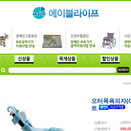
Hom
오터목욕의자(O
트
상품코드
cz564
기본판매가
600,0