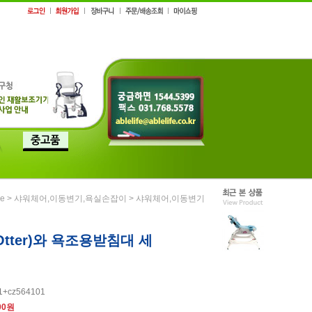
>
>
e
샤워체어,이동변기,욕실손잡이
샤워체어,이동변기
tter)와 욕조용받침대 세
1+cz564101
00원