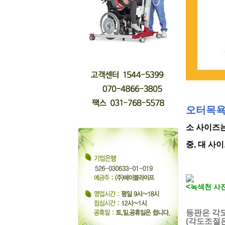
오터목욕
소 사이즈
중, 대 사
<
녹색천 사
등판은 각도
(각도조절은 5