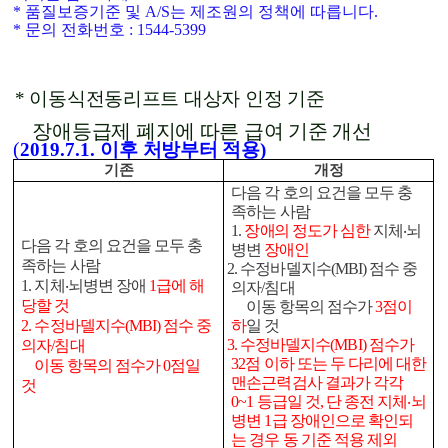
* 품질보증기준 및 A/S는 제조원의 정책에 따릅니다.
* 문의 전화번호 : 1544-5399
이동식전동리프트 대상자 인정 기준
장애등급제 폐지에 따른 급여 기준 개선
(
2019.7.1.
이후 처방부터 적용
)
기존
개정
다음 각 호의 요건을 모두 충
족하는 사람
1.
장
애의 정도가 심한
지체
‧
뇌
다음 각 호의 요건을 모두 충
병변
장애인
족하는 사람
2.
수정바델지수
(MBI)
점수 중
1.
지체
‧
뇌병변 장애
1
급에 해
의자
/
침대
당할 것
이동 항목의 점수가
3
점이
2.
수정바델지수
(MBI)
점수 중
하
일 것
3.
수정바델지수
(MBI)
점수가
의자
/
침대
32
점 이하 또는 두 다리에 대한
이동 항목의 점수가
0
점
일
맨손근력검사 결과가 각각
것
0~1
등급일 것
,
단 종전 지체
‧
뇌
병변
1
급 장애인으로 확인되
는 경우 동 기준 적용 제외