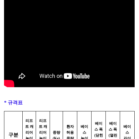
* 규격표
리프
리프
베이
베이
트 캐
트 캐
환자
베이
베이
스 폭
스 폭
리어
리어
중량
허용
스
스
구분
(닫힌
(열린
높이
높이
(Kg)
중량
높이
길이