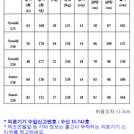
상태/
상태/
(최
(최
(Kg)
(cm)
(cm)
cm)
cm)
소)
대)
Arnold
63
160
39
125
14
58
87
102
125
Arnold
56
178
44
150
14
66
100
125
150
Arnold
48
177
52
250
18
70
98
130
250
James
84
150
53
150
14
65
98
100
150
James
82
155
57
250
18
67
90
104
250
허용오차 ±1.5cm
* 의료기기 수입신고번호 : 수신 15-742호
* 제조연월일 등 기타 정보는 출고시 부착하는 의료기기 스
티커를 참고하세요.