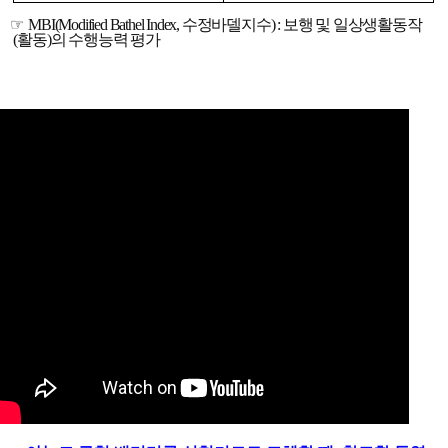
☞
MBI(Modified Bathel Index,
수정바델지수
) :
보행 및 일상생활동작
(
활동
)
의 수행능력 평가