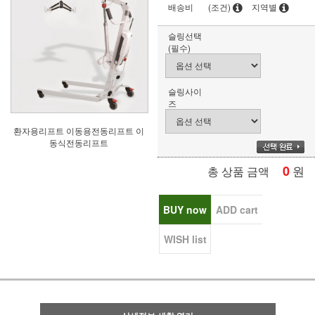
배송비
(조건)
지역별
슬링선택
(필수)
슬링사이
즈
환자용리프트 이동용전동리프트 이
동식전동리프트
0
원
총 상품 금액
BUY now
ADD cart
WISH list