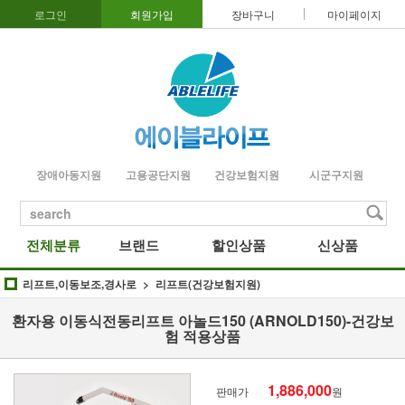
로그인
회원가입
장바구니
마이페이지
장애아동지원
고용공단지원
건강보험지원
시군구지원
search
전체분류
브랜드
할인상품
신상품
리프트,이동보조,경사로
리프트(건강보험지원)
환자용 이동식전동리프트 아놀드150 (ARNOLD150)-건강보
험 적용상품
1,886,000
판매가
원