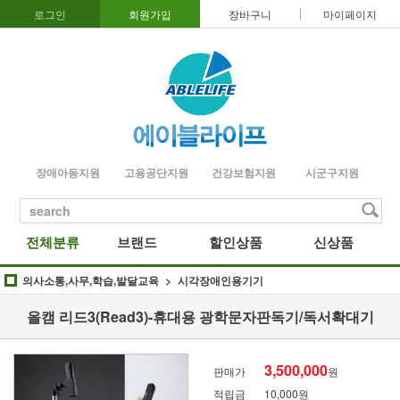
로그인
회원가입
장바구니
마이페이지
장애아동지원
고용공단지원
건강보험지원
시군구지원
search
전체분류
브랜드
할인상품
신상품
의사소통,사무,학습,발달교육
시각장애인용기기
올캠 리드3(Read3)-휴대용 광학문자판독기/독서확대기
3,500,000
판매가
원
적립금
10,000원