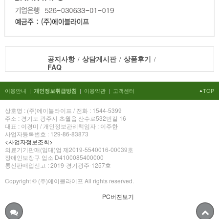
공지사항
상담게시판
상품후기
/
/
/
FAQ
이용안내
|
|
이용약관
|
고객센터
TOP
개인정보취급방침
상호명 : (주)에이블라이프 / 전화 : 1544-5399
주소 : 경기도 광주시 초월읍 산수로532번길 16
대표 : 이경미 / 개인정보관리책임자 : 이주한
사업자등록번호 : 129-86-83873
<사업자정보조회>
의료기기판매(임대)업 제2019-5540016-00039호
장애인보장구 업소 D4100085400000
통신판매업신고 : 2019-경기광주-1257호
Copyright © (주)에이블라이프 All rights reserved.
PC버젼보기