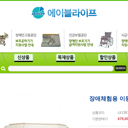
장애체험용 이
상품코드
cz138
기본판매가
670,0