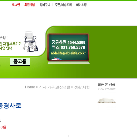
>
>
Home
식사,가구,일상생활
생활,체험
동경사로
1
00
원