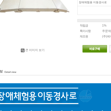
장애체험용 이동경사로
적립금
1%
특이사항
주문제
제조원
(주)
큰 이미지 보기