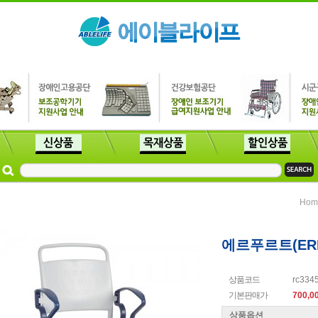
Hom
에르푸르트(ER
상품코드
rc334
기본판매가
700,0
상품옵션