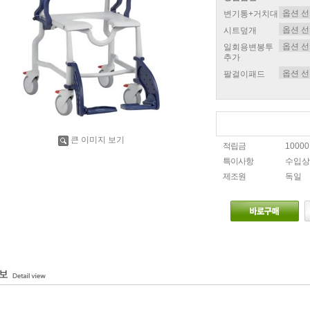
변기통+거치대
시트덮개
일회용변봉투
추가
팔걸이패드
큰 이미지 보기
적립금
1000
특이사항
수입상
제조원
독일