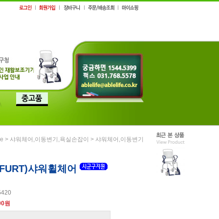
>
>
e
샤워체어,이동변기,욕실손잡이
샤워체어,이동변기
FURT)샤워휠체어
5420
00원