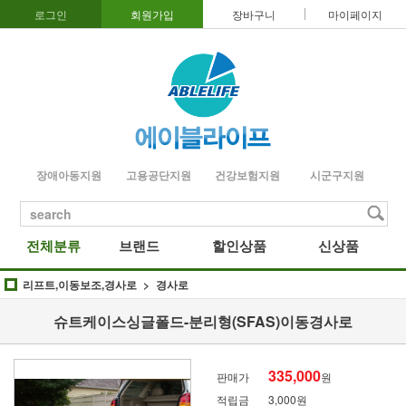
로그인
회원가입
장바구니
마이페이지
장애아동지원
고용공단지원
건강보험지원
시군구지원
search
전체분류
브랜드
할인상품
신상품
리프트,이동보조,경사로
경사로
슈트케이스싱글폴드-분리형(SFAS)이동경사로
335,000
판매가
원
적립금
3,000원