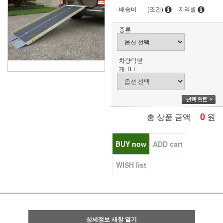
배송비
(조건)
지역별
종류
차량턱덮
개 TLE
0
원
총 상품 금액
BUY now
ADD cart
WISH list
상세정보 새창 열기