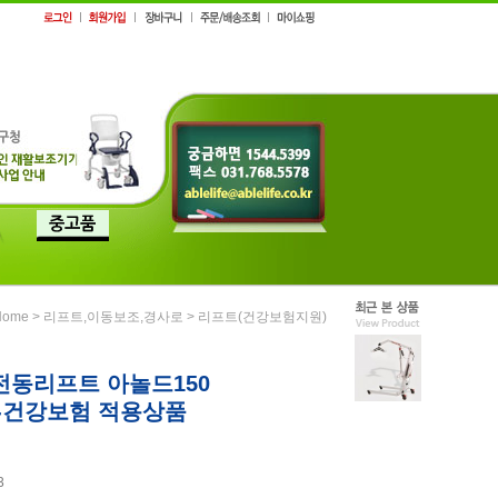
>
>
Home
리프트,이동보조,경사로
리프트(건강보험지원)
전동리프트 아놀드150
0)-건강보험 적용상품
3