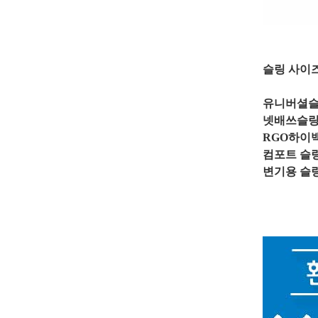
슬링 사이
유니버셜슬링
넷배쓰슬링(
RGO하이백
컴포트 슬링
변기용 슬링
대