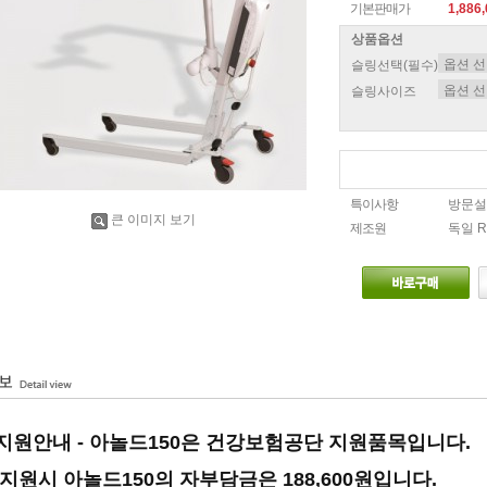
기본판매가
1,886
상품옵션
슬링선택(필수)
슬링사이즈
특이사항
방문설
큰 이미지 보기
제조원
독일 R
원안내 - 아놀드150은 건강보험공단 지원품목입니다.
지원시 아놀드150의
자부담금은
188,600원입니다.