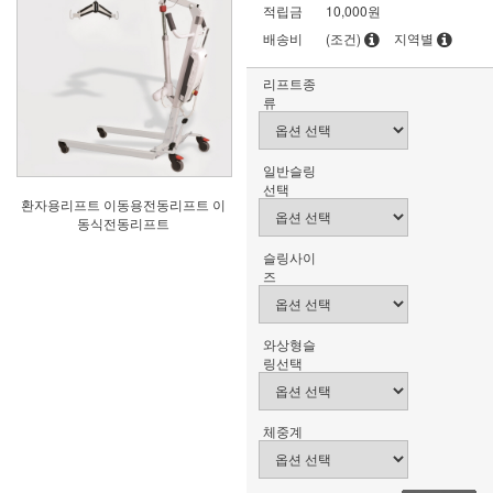
적립금
10,000원
배송비
(조건)
지역별
리프트종
류
일반슬링
선택
환자용리프트 이동용전동리프트 이
동식전동리프트
슬링사이
즈
와상형슬
링선택
체중계