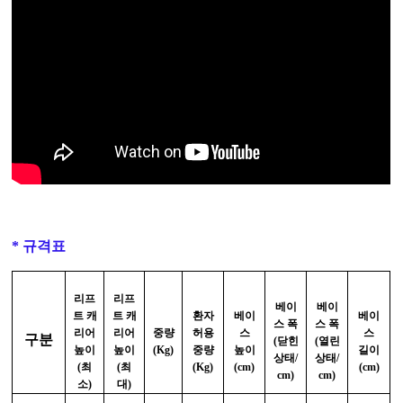
* 규격표
리프
리프
베이
베이
트 캐
트 캐
환자
베이
베이
스 폭
스 폭
리어
리어
중량
허용
스
스
구분
(닫힌
(열린
높이
높이
(Kg)
중량
높이
길이
상태/
상태/
(최
(최
(Kg)
(cm)
(cm)
cm)
cm)
소)
대)