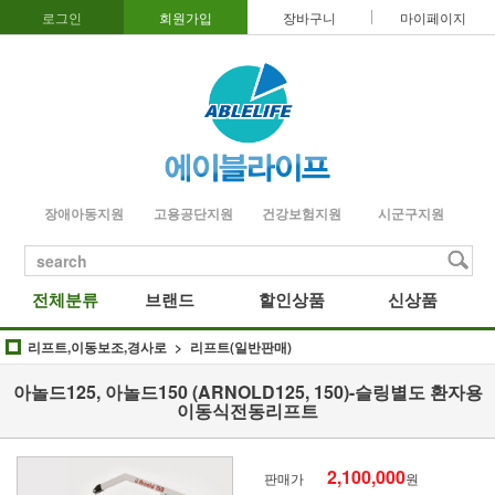
로그인
회원가입
장바구니
마이페이지
장애아동지원
고용공단지원
건강보험지원
시군구지원
search
전체분류
브랜드
할인상품
신상품
리프트,이동보조,경사로
리프트(일반판매)
아놀드125, 아놀드150 (ARNOLD125, 150)-슬링별도 환자용
이동식전동리프트
2,100,000
판매가
원