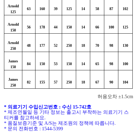
Arnold
63
160
39
125
14
58
87
102
125
Arnold
56
178
44
150
14
66
100
125
150
Arnold
48
177
52
250
18
70
98
130
250
James
84
150
53
150
14
65
98
100
150
James
82
155
57
250
18
67
90
104
250
허용오차 ±1.5cm
* 의료기기 수입신고번호 : 수신 15-742호
* 제조연월일 등 기타 정보는 출고시 부착하는 의료기기 스
티커를 참고하세요.
* 품질보증기준 및 A/S는 제조원의 정책에 따릅니다.
* 문의 전화번호 : 1544-5399