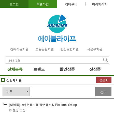
로그인
회원가입
장바구니
마이페이지
장애아동지원
고용공단지원
건강보험지원
시군구지원
search
전체분류
브랜드
할인상품
신상품
상담게시판
글쓰기
검색
(텀블폼)그네운동기용 플랫폼스윙 Platforml Swing
천장 고정