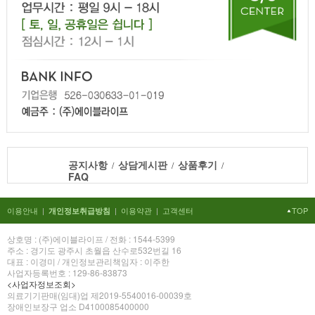
공지사항
상담게시판
상품후기
/
/
/
FAQ
이용안내
|
|
이용약관
|
고객센터
TOP
개인정보취급방침
상호명 : (주)에이블라이프 / 전화 : 1544-5399
주소 : 경기도 광주시 초월읍 산수로532번길 16
대표 : 이경미 / 개인정보관리책임자 : 이주한
사업자등록번호 : 129-86-83873
<사업자정보조회>
의료기기판매(임대)업 제2019-5540016-00039호
장애인보장구 업소 D4100085400000