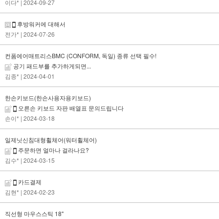
이다*
| 2024-09-27
후방워커에 대해서
전가*
| 2024-07-26
컨폼에어매트리스BMC (CONFORM, 독일) 종류 선택 필수!
공기 패드부를 추가하게되면...
김종*
| 2024-04-01
한손키보드(한손사용자용키보드)
오른손 키보드 자판 배열표 문의드립니다
손이*
| 2024-03-18
일제닛신침대형휠체어(워터휠체어)
주문하면 얼마나 걸라나요?
김수*
| 2024-03-15
카드결제
김현*
| 2024-02-23
직선형 마우스스틱 18"