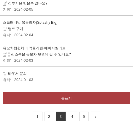
정부지원 받을수 없나요?
기봉*
| 2024-02-05
스플래쉬빅 목욕의자(Splashy Big)
밸트 구매
유지*
| 2024-02-04
유모차형휠체어 맥클라렌-메이저엘리트
산소통을 유모차 뒷편에 걸 수 있나요?
이정*
| 2024-02-03
바우처 문의
유해*
| 2024-01-03
글쓰기
1
2
3
4
5