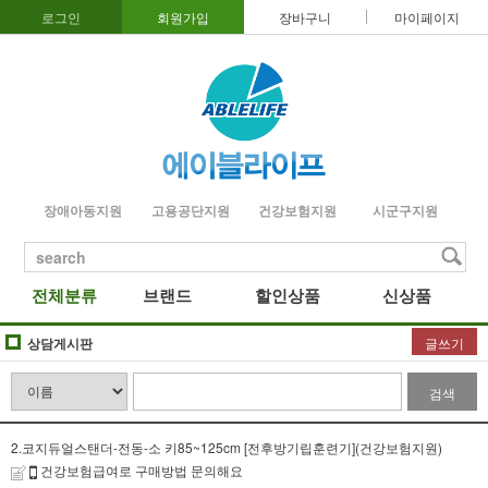
로그인
회원가입
장바구니
마이페이지
장애아동지원
고용공단지원
건강보험지원
시군구지원
search
전체분류
브랜드
할인상품
신상품
상담게시판
글쓰기
검색
2.코지듀얼스탠더-전동-소 키85~125cm [전후방기립훈련기](건강보험지원)
건강보험급여로 구매방법 문의해요