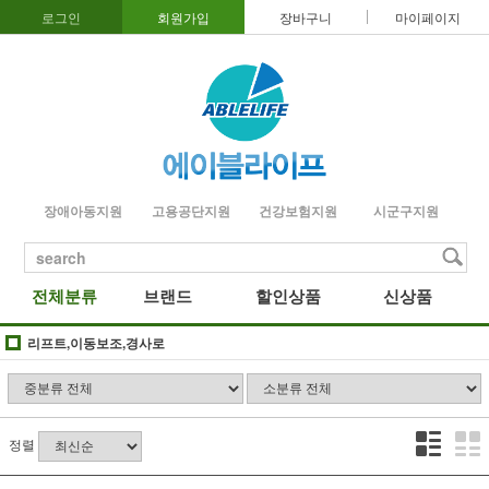
로그인
회원가입
장바구니
마이페이지
장애아동지원
고용공단지원
건강보험지원
시군구지원
search
전체분류
브랜드
할인상품
신상품
리프트,이동보조,경사로
정렬