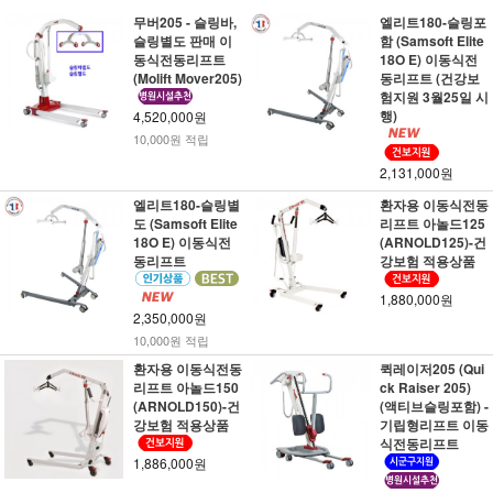
무버205 - 슬링바,
엘리트180-슬링포
슬링별도 판매 이
함 (Samsoft Elite
동식전동리프트
18O E) 이동식전
(Molift Mover205)
동리프트 (건강보
험지원 3월25일 시
행)
4,520,000원
10,000원 적립
2,131,000원
엘리트180-슬링별
환자용 이동식전동
도 (Samsoft Elite
리프트 아놀드125
18O E) 이동식전
(ARNOLD125)-건
동리프트
강보험 적용상품
1,880,000원
2,350,000원
10,000원 적립
환자용 이동식전동
퀵레이저205 (Qui
리프트 아놀드150
ck Raiser 205)
(ARNOLD150)-건
(액티브슬링포함) -
강보험 적용상품
기립형리프트 이동
식전동리프트
1,886,000원